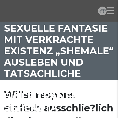
EINFACH AUSSCHLIE?
LICH DIE EINE
SEXUELLE FANTASIE
MIT VERKRACHTE
EXISTENZ „SHEMALE“
AUSLEBEN UND
TATSACHLICHE
RENDEZVOUS BEI
Willst respons
EINER TRANSFRAU
SEHENETA
einfach ausschlie?lich