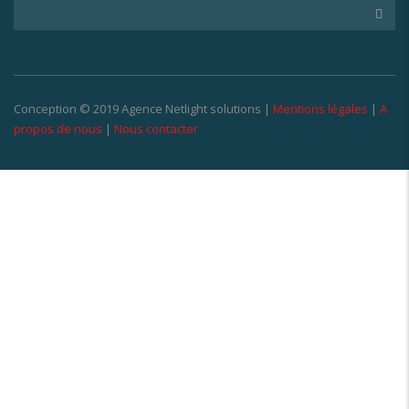
Conception © 2019 Agence Netlight solutions |
Mentions légales
|
A
propos de nous
|
Nous contacter