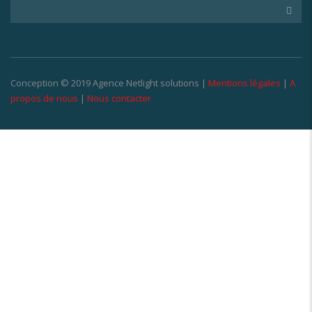
Conception © 2019 Agence Netlight solutions |
Mentions légales
|
A
propos de nous
|
Nous contacter