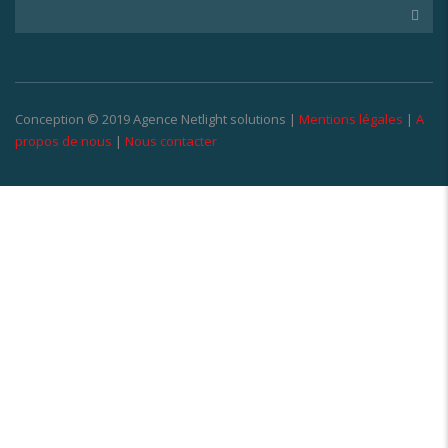
Conception © 2019 Agence Netlight solutions |
Mentions légales
|
A
propos de nous
|
Nous contacter