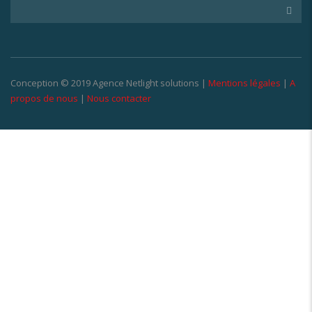
Conception © 2019 Agence Netlight solutions |
Mentions légales
|
A
propos de nous
|
Nous contacter