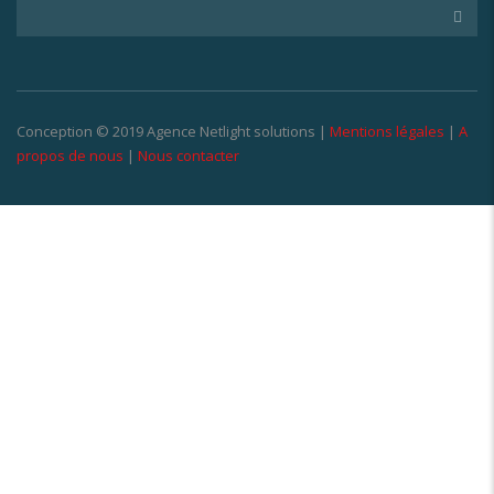
Conception © 2019 Agence Netlight solutions |
Mentions légales
|
A
propos de nous
|
Nous contacter