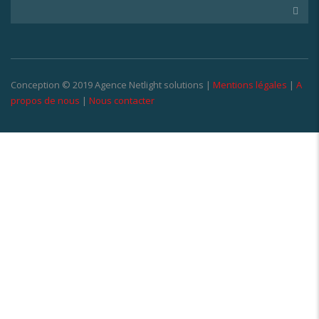
Conception © 2019 Agence Netlight solutions |
Mentions légales
|
A
propos de nous
|
Nous contacter