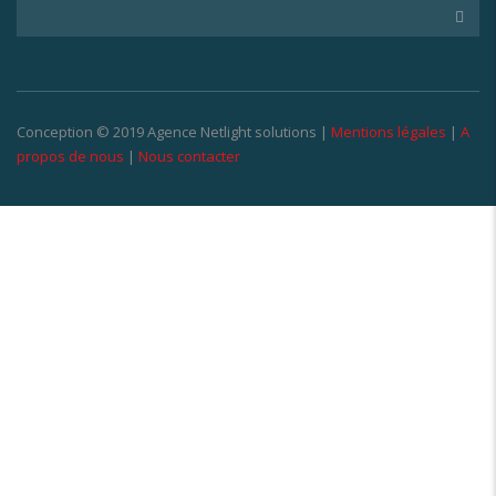
Conception © 2019 Agence Netlight solutions |
Mentions légales
|
A
propos de nous
|
Nous contacter