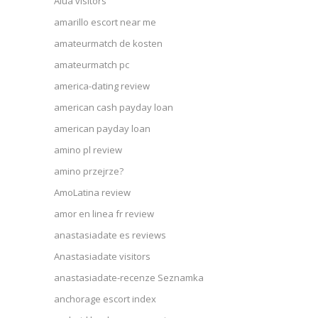
Alua visitors
amarillo escort near me
amateurmatch de kosten
amateurmatch pc
america-dating review
american cash payday loan
american payday loan
amino pl review
amino przejrze?
AmoLatina review
amor en linea fr review
anastasiadate es reviews
Anastasiadate visitors
anastasiadate-recenze Seznamka
anchorage escort index