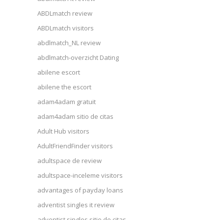
ABDLmatch review
ABDLmatch visitors
abdlmatch_NL review
abdlmatch-overzicht Dating
abilene escort
abilene the escort
adam4adam gratuit
adam4adam sitio de citas
Adult Hub visitors
AdultFriendFinder visitors
adultspace de review
adultspace-inceleme visitors
advantages of payday loans
adventist singles it review
adventist singles sitio de citas