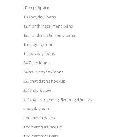
! Без рубрики
100 payday loans
12 month installment loans
12 months installment loans
1hr payday loans
1st payday loans
24 7 title loans
24 hour payday loans
321chat dating hookup
321chat review
321chat-inceleme gГ¶zden geГ§irmek
a paydayloan
abdlmatch dating
abdlmatch es review
abdlmatch it review