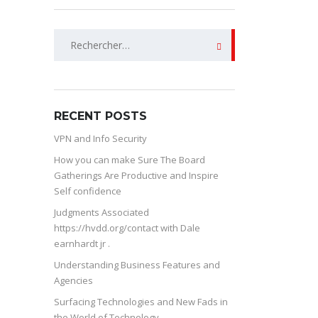
Rechercher :
RECENT POSTS
VPN and Info Security
How you can make Sure The Board
Gatherings Are Productive and Inspire
Self confidence
Judgments Associated
https://hvdd.org/contact with Dale
earnhardt jr .
Understanding Business Features and
Agencies
Surfacing Technologies and New Fads in
the World of Technology