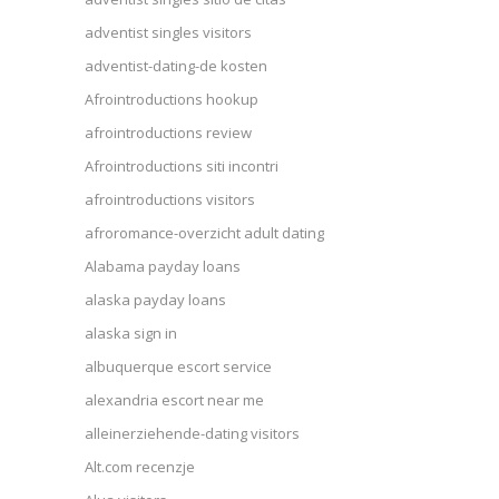
adventist singles visitors
adventist-dating-de kosten
Afrointroductions hookup
afrointroductions review
Afrointroductions siti incontri
afrointroductions visitors
afroromance-overzicht adult dating
Alabama payday loans
alaska payday loans
alaska sign in
albuquerque escort service
alexandria escort near me
alleinerziehende-dating visitors
Alt.com recenzje