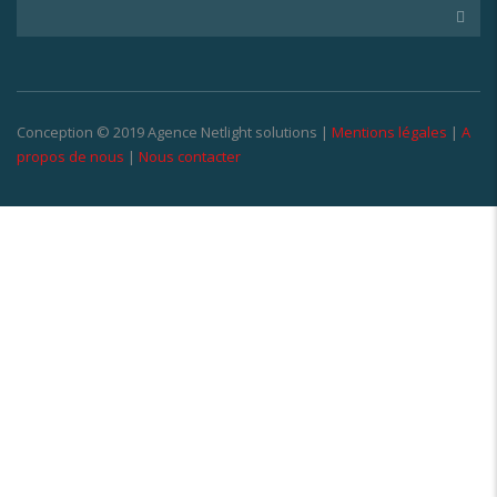
Conception © 2019 Agence Netlight solutions |
Mentions légales
|
A
propos de nous
|
Nous contacter