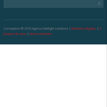
Conception © 2019 Agence Netlight solutions |
Mentions légales
|
A
propos de nous
|
Nous contacter