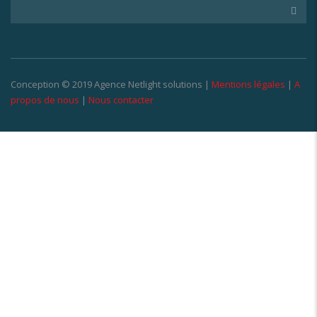
Conception © 2019 Agence Netlight solutions |
Mentions légales
|
A
propos de nous
|
Nous contacter