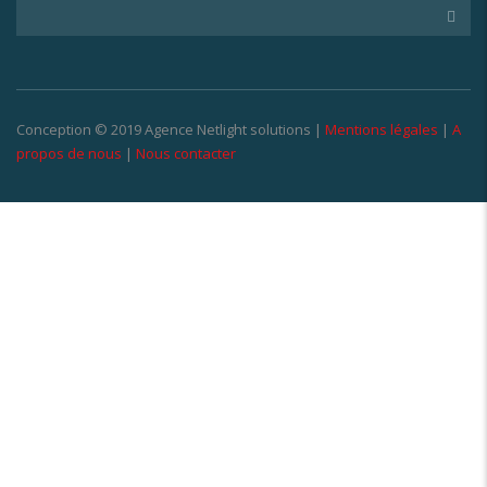
Conception © 2019 Agence Netlight solutions |
Mentions légales
|
A
propos de nous
|
Nous contacter