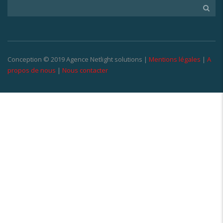
Conception © 2019 Agence Netlight solutions |
Mentions légales
|
A
propos de nous
|
Nous contacter