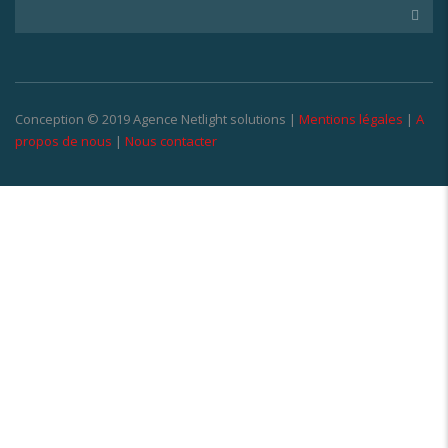
Conception © 2019 Agence Netlight solutions |
Mentions légales
|
A
propos de nous
|
Nous contacter