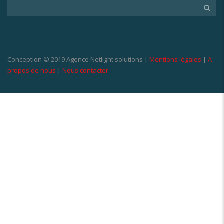
Conception © 2019 Agence Netlight solutions |
Mentions légales
|
A
propos de nous
|
Nous contacter