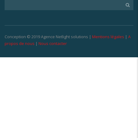
Conception © 2019 Agence Netlight solutions |
Mentions légales
|
A
propos de nous
|
Nous contacter