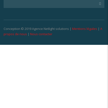
Conception © 2019 Agence Netlight solutions |
Mentions légales
|
A
propos de nous
|
Nous contacter