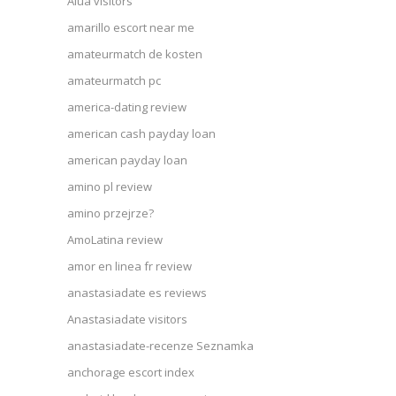
Alua visitors
amarillo escort near me
amateurmatch de kosten
amateurmatch pc
america-dating review
american cash payday loan
american payday loan
amino pl review
amino przejrze?
AmoLatina review
amor en linea fr review
anastasiadate es reviews
Anastasiadate visitors
anastasiadate-recenze Seznamka
anchorage escort index