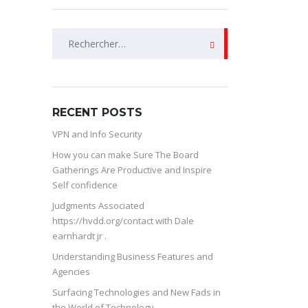
Rechercher :
RECENT POSTS
VPN and Info Security
How you can make Sure The Board
Gatherings Are Productive and Inspire
Self confidence
Judgments Associated
https://hvdd.org/contact with Dale
earnhardt jr .
Understanding Business Features and
Agencies
Surfacing Technologies and New Fads in
the World of Technology