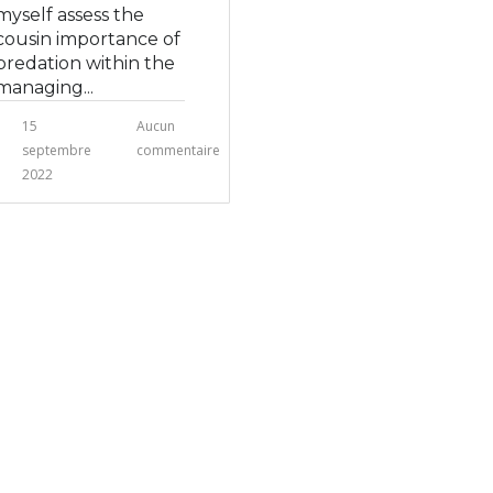
myself assess the
cousin importance of
predation within the
managing...
15
Aucun
septembre
commentaire
2022