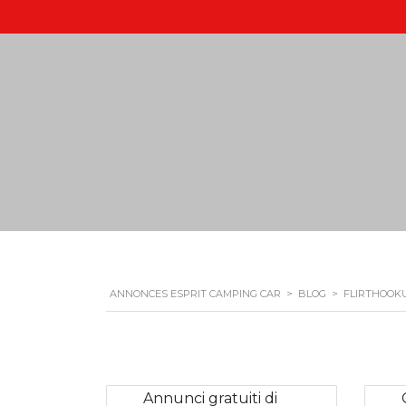
ANNONCES ESPRIT CAMPING CAR
>
BLOG
>
FLIRTHOOKU
Annunci gratuiti di