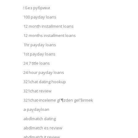
! Без рубрики
100 payday loans
12 month installment loans
12 months installment loans
1hr payday loans
1st payday loans
24 7 title loans
24 hour payday loans
321chat dating hookup
321chat review
321chat-inceleme gГ¶zden geГ§irmek
a paydayloan
abdlmatch dating
abdlmatch es review
abdlmatch it review