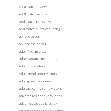
ABDLmatch review
ABDLmatch visitors
abdlmatch_NL review
abdlmatch-overzicht Dating
abilene escort
abilene the escort
adam4adam gratuit
adam4adam sitio de citas
Adult Hub visitors
AdultFriendFinder visitors
adultspace de review
adultspace-inceleme visitors
advantages of payday loans
adventist singles it review
adventist singles sitio de citas