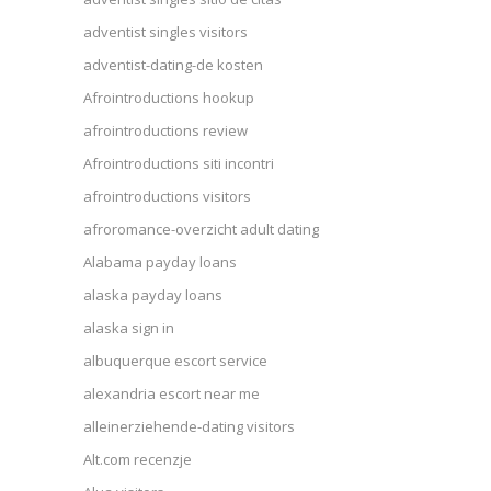
adventist singles visitors
adventist-dating-de kosten
Afrointroductions hookup
afrointroductions review
Afrointroductions siti incontri
afrointroductions visitors
afroromance-overzicht adult dating
Alabama payday loans
alaska payday loans
alaska sign in
albuquerque escort service
alexandria escort near me
alleinerziehende-dating visitors
Alt.com recenzje