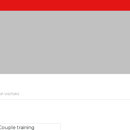
P VISITORS
Couple training