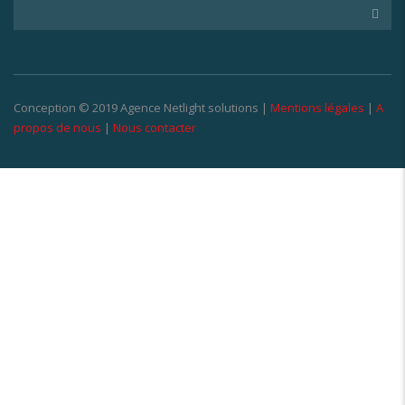
Conception © 2019 Agence Netlight solutions |
Mentions légales
|
A
propos de nous
|
Nous contacter