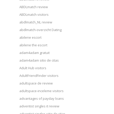
ABDLmatch review
ABDLmatch visitors
abdlmatch_NL review
abdlmatch-overzicht Dating
abilene escort
abilene the escort
adam4adam gratuit
adam4adam sitio de citas
Adult Hub visitors
AdultFriendFinder visitors
adultspace de review
adultspace-inceleme visitors
advantages of payday loans
adventist singles it review
adventist singles sitio de citas