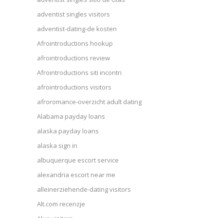
adventist singles visitors
adventist-dating-de kosten
Afrointroductions hookup
afrointroductions review
Afrointroductions siti incontri
afrointroductions visitors
afroromance-overzicht adult dating
Alabama payday loans
alaska payday loans
alaska sign in
albuquerque escort service
alexandria escort near me
alleinerziehende-dating visitors
Alt.com recenzje