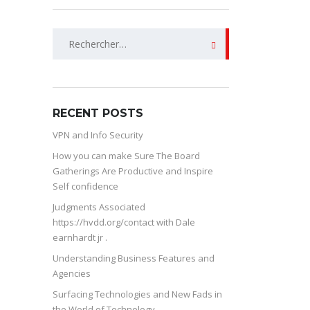
Rechercher :
RECENT POSTS
VPN and Info Security
How you can make Sure The Board
Gatherings Are Productive and Inspire
Self confidence
Judgments Associated
https://hvdd.org/contact with Dale
earnhardt jr .
Understanding Business Features and
Agencies
Surfacing Technologies and New Fads in
the World of Technology