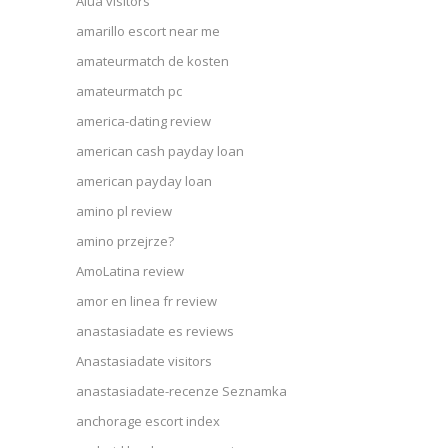
Alua visitors
amarillo escort near me
amateurmatch de kosten
amateurmatch pc
america-dating review
american cash payday loan
american payday loan
amino pl review
amino przejrze?
AmoLatina review
amor en linea fr review
anastasiadate es reviews
Anastasiadate visitors
anastasiadate-recenze Seznamka
anchorage escort index