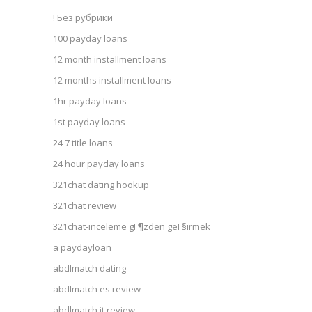
! Без рубрики
100 payday loans
12 month installment loans
12 months installment loans
1hr payday loans
1st payday loans
24 7 title loans
24 hour payday loans
321chat dating hookup
321chat review
321chat-inceleme gГ¶zden geГ§irmek
a paydayloan
abdlmatch dating
abdlmatch es review
abdlmatch it review