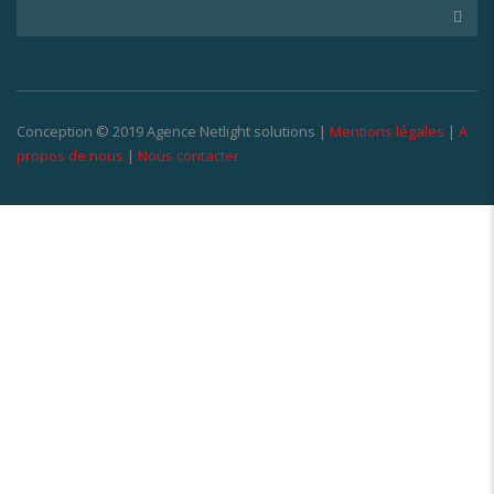
Conception © 2019 Agence Netlight solutions |
Mentions légales
|
A
propos de nous
|
Nous contacter