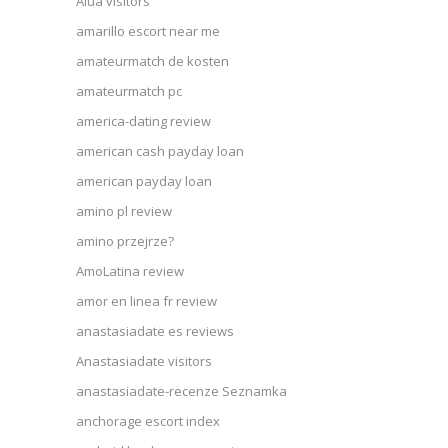
Alua visitors
amarillo escort near me
amateurmatch de kosten
amateurmatch pc
america-dating review
american cash payday loan
american payday loan
amino pl review
amino przejrze?
AmoLatina review
amor en linea fr review
anastasiadate es reviews
Anastasiadate visitors
anastasiadate-recenze Seznamka
anchorage escort index