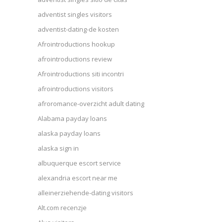
adventist singles visitors
adventist-dating-de kosten
Afrointroductions hookup
afrointroductions review
Afrointroductions siti incontri
afrointroductions visitors
afroromance-overzicht adult dating
Alabama payday loans
alaska payday loans
alaska sign in
albuquerque escort service
alexandria escort near me
alleinerziehende-dating visitors
Alt.com recenzje