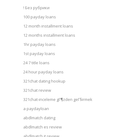
! Без рубрики
100 payday loans
12 month installment loans
12 months installment loans
1hr payday loans
1st payday loans
24 7 title loans
24 hour payday loans
321chat dating hookup
321chat review
321chat-inceleme gГ¶zden geГ§irmek
a paydayloan
abdlmatch dating
abdlmatch es review
abdlmatch it review