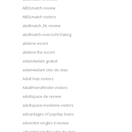
ABDLmatch review
ABDLmatch visitors
abdlmatch_NL review
abdlmatch-overzicht Dating
abilene escort
abilene the escort
adam4adam gratuit
adam4adam sitio de citas
Adult Hub visitors
AdultFriendFinder visitors
adultspace de review
adultspace-inceleme visitors
advantages of payday loans
adventist singles it review
adventist singles sitio de citas