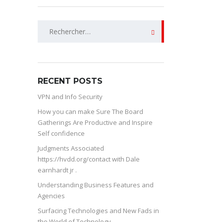
Rechercher :
RECENT POSTS
VPN and Info Security
How you can make Sure The Board
Gatherings Are Productive and Inspire
Self confidence
Judgments Associated
https://hvdd.org/contact with Dale
earnhardt jr .
Understanding Business Features and
Agencies
Surfacing Technologies and New Fads in
the World of Technology