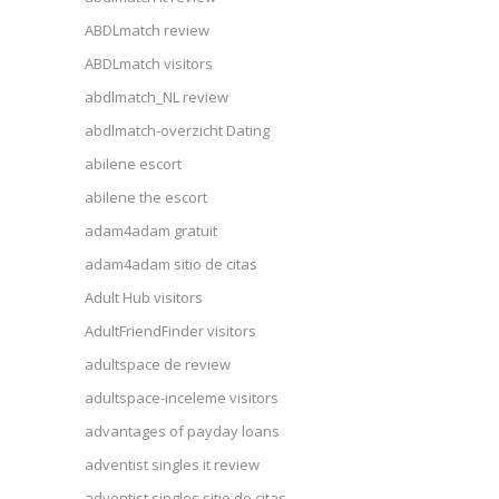
ABDLmatch review
ABDLmatch visitors
abdlmatch_NL review
abdlmatch-overzicht Dating
abilene escort
abilene the escort
adam4adam gratuit
adam4adam sitio de citas
Adult Hub visitors
AdultFriendFinder visitors
adultspace de review
adultspace-inceleme visitors
advantages of payday loans
adventist singles it review
adventist singles sitio de citas