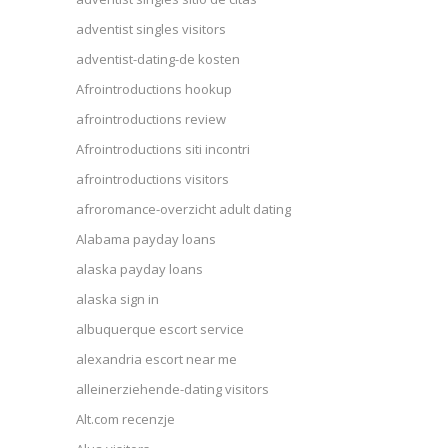
adventist singles visitors
adventist-dating-de kosten
Afrointroductions hookup
afrointroductions review
Afrointroductions siti incontri
afrointroductions visitors
afroromance-overzicht adult dating
Alabama payday loans
alaska payday loans
alaska sign in
albuquerque escort service
alexandria escort near me
alleinerziehende-dating visitors
Alt.com recenzje