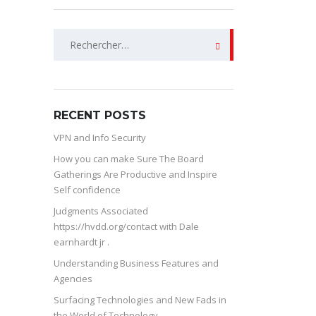
Rechercher :
RECENT POSTS
VPN and Info Security
How you can make Sure The Board
Gatherings Are Productive and Inspire
Self confidence
Judgments Associated
https://hvdd.org/contact with Dale
earnhardt jr .
Understanding Business Features and
Agencies
Surfacing Technologies and New Fads in
the World of Technology