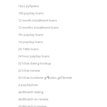
! Без рубрики
100 payday loans
12 month installment loans
12 months installment loans
1hr payday loans
1st payday loans
24 7 title loans
24 hour payday loans
321chat dating hookup
321chat review
321chat-inceleme gГ¶zden geГ§irmek
a paydayloan
abdlmatch dating
abdlmatch es review
abdlmatch it review