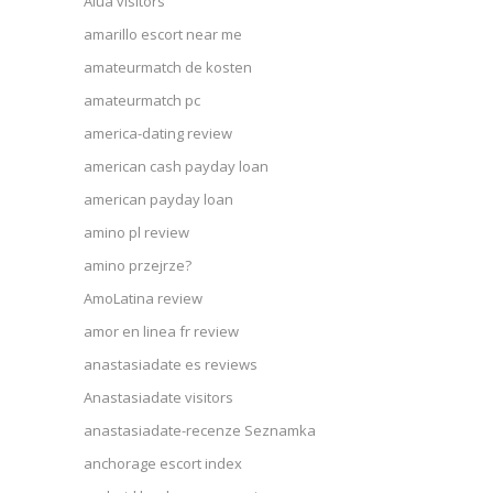
Alua visitors
amarillo escort near me
amateurmatch de kosten
amateurmatch pc
america-dating review
american cash payday loan
american payday loan
amino pl review
amino przejrze?
AmoLatina review
amor en linea fr review
anastasiadate es reviews
Anastasiadate visitors
anastasiadate-recenze Seznamka
anchorage escort index