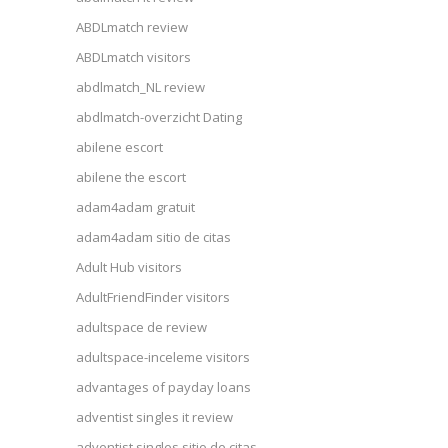
ABDLmatch review
ABDLmatch visitors
abdlmatch_NL review
abdlmatch-overzicht Dating
abilene escort
abilene the escort
adam4adam gratuit
adam4adam sitio de citas
Adult Hub visitors
AdultFriendFinder visitors
adultspace de review
adultspace-inceleme visitors
advantages of payday loans
adventist singles it review
adventist singles sitio de citas