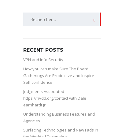
Rechercher :
RECENT POSTS
VPN and Info Security
How you can make Sure The Board
Gatherings Are Productive and Inspire
Self confidence
Judgments Associated
https://hvdd.org/contact with Dale
earnhardt jr .
Understanding Business Features and
Agencies
Surfacing Technologies and New Fads in
the World of Technology