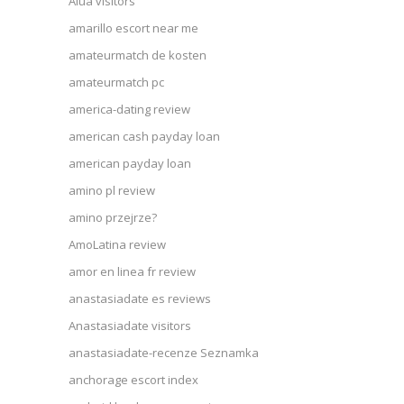
Alua visitors
amarillo escort near me
amateurmatch de kosten
amateurmatch pc
america-dating review
american cash payday loan
american payday loan
amino pl review
amino przejrze?
AmoLatina review
amor en linea fr review
anastasiadate es reviews
Anastasiadate visitors
anastasiadate-recenze Seznamka
anchorage escort index