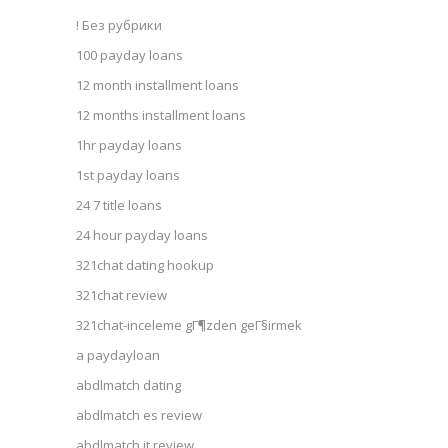
! Без рубрики
100 payday loans
12 month installment loans
12 months installment loans
1hr payday loans
1st payday loans
24 7 title loans
24 hour payday loans
321chat dating hookup
321chat review
321chat-inceleme gГ¶zden geГ§irmek
a paydayloan
abdlmatch dating
abdlmatch es review
abdlmatch it review