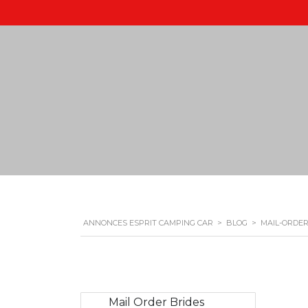
ANNONCES ESPRIT CAMPING CAR
>
BLOG
>
MAIL-ORDER
Mail Order Brides