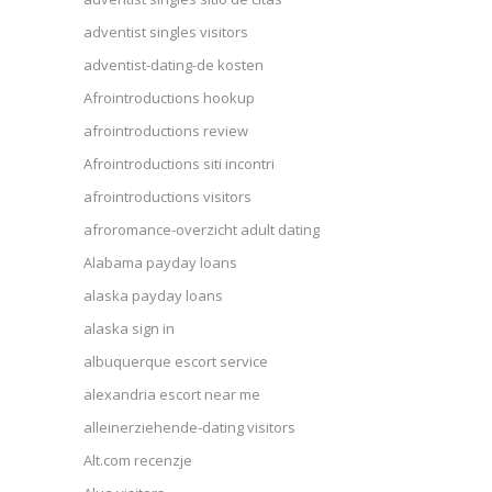
adventist singles visitors
adventist-dating-de kosten
Afrointroductions hookup
afrointroductions review
Afrointroductions siti incontri
afrointroductions visitors
afroromance-overzicht adult dating
Alabama payday loans
alaska payday loans
alaska sign in
albuquerque escort service
alexandria escort near me
alleinerziehende-dating visitors
Alt.com recenzje