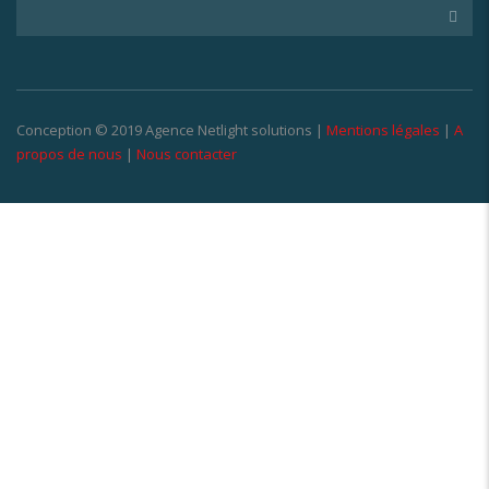
Conception © 2019 Agence Netlight solutions |
Mentions légales
|
A
propos de nous
|
Nous contacter