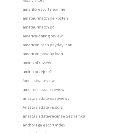
Alua visitors
amarillo escort near me
amateurmatch de kosten
amateurmatch pc
america-dating review
american cash payday loan
american payday loan
amino pl review
amino przejrze?
AmoLatina review
amor en linea fr review
anastasiadate es reviews
Anastasiadate visitors
anastasiadate-recenze Seznamka
anchorage escort index