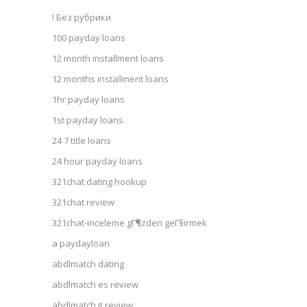
! Без рубрики
100 payday loans
12 month installment loans
12 months installment loans
1hr payday loans
1st payday loans
24 7 title loans
24 hour payday loans
321chat dating hookup
321chat review
321chat-inceleme gГ¶zden geГ§irmek
a paydayloan
abdlmatch dating
abdlmatch es review
abdlmatch it review