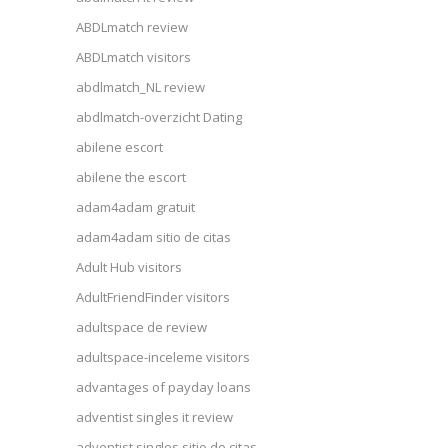
ABDLmatch review
ABDLmatch visitors
abdlmatch_NL review
abdlmatch-overzicht Dating
abilene escort
abilene the escort
adam4adam gratuit
adam4adam sitio de citas
Adult Hub visitors
AdultFriendFinder visitors
adultspace de review
adultspace-inceleme visitors
advantages of payday loans
adventist singles it review
adventist singles sitio de citas