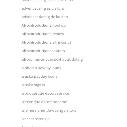
adventist singles visitors
adventist-dating-de kosten
Afrointroductions hookup
afrointroductions review
Afrointroductions siti incontri
afrointroductions visitors
afroromance-overzicht adult dating
Alabama payday loans
alaska payday loans
alaska sign in
albuquerque escort service
alexandria escort near me
alleinerziehende-dating visitors
Alt.com recenzje