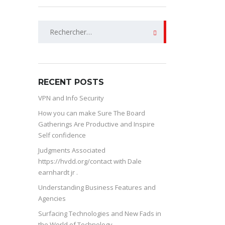
Rechercher :
RECENT POSTS
VPN and Info Security
How you can make Sure The Board
Gatherings Are Productive and Inspire
Self confidence
Judgments Associated
https://hvdd.org/contact with Dale
earnhardt jr .
Understanding Business Features and
Agencies
Surfacing Technologies and New Fads in
the World of Technology