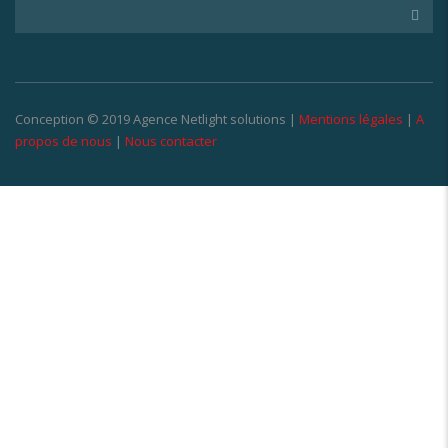
Conception © 2019 Agence Netlight solutions |
Mentions légales
|
A
propos de nous
|
Nous contacter