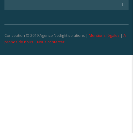
Conception © 2019 Agence Netlight solutions |
Mentions légales
|
A
propos de nous
|
Nous contacter