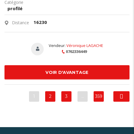
Catégorie
profilé
16230
Distance
Vendeur:
Véronique LAGACHE
0762336449
VOIR D'AVANTAGE
1
2
3
…
359