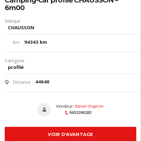
Camping-car profilé CHAUSSON –
6m00
Marque
CHAUSSON
94343 km
Km
Catégorie
profilé
44640
Distance
Vendeur:
daniel chapron
0632290283
VOIR D'AVANTAGE