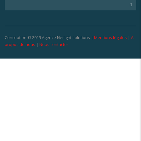
Conception © 2019 Agence Netlight solutions |
Mentions légales
|
A
propos de nous
|
Nous contacter