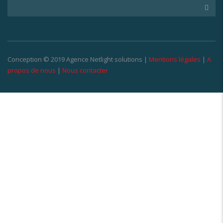
Conception © 2019 Agence Netlight solutions |
Mentions légales
|
A
propos de nous
|
Nous contacter