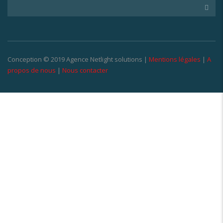
Conception © 2019 Agence Netlight solutions |
Mentions légales
|
A
propos de nous
|
Nous contacter