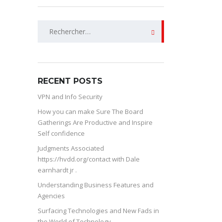
Rechercher :
RECENT POSTS
VPN and Info Security
How you can make Sure The Board
Gatherings Are Productive and Inspire
Self confidence
Judgments Associated
https://hvdd.org/contact with Dale
earnhardt jr .
Understanding Business Features and
Agencies
Surfacing Technologies and New Fads in
the World of Technology