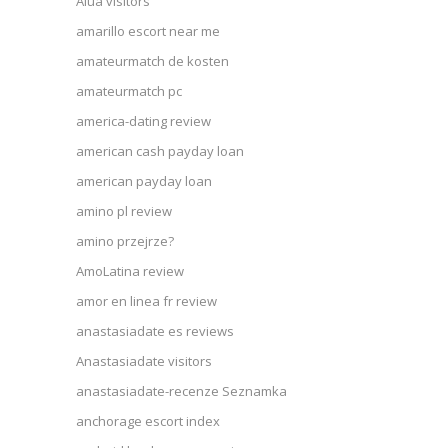
Alua visitors
amarillo escort near me
amateurmatch de kosten
amateurmatch pc
america-dating review
american cash payday loan
american payday loan
amino pl review
amino przejrze?
AmoLatina review
amor en linea fr review
anastasiadate es reviews
Anastasiadate visitors
anastasiadate-recenze Seznamka
anchorage escort index