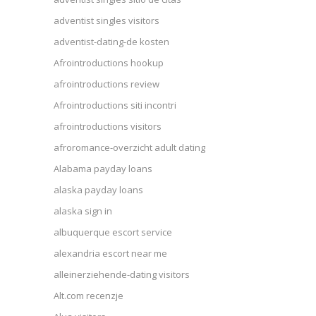
adventist singles visitors
adventist-dating-de kosten
Afrointroductions hookup
afrointroductions review
Afrointroductions siti incontri
afrointroductions visitors
afroromance-overzicht adult dating
Alabama payday loans
alaska payday loans
alaska sign in
albuquerque escort service
alexandria escort near me
alleinerziehende-dating visitors
Alt.com recenzje