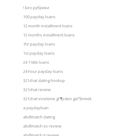
! Без рубрики
100 payday loans
12 month installment loans
12 months installment loans
1hr payday loans
1st payday loans
24 7 title loans
24 hour payday loans
321chat dating hookup
321chat review
321chat-inceleme gГ¶zden geГ§irmek
a paydayloan
abdlmatch dating
abdlmatch es review
abdlmatch it review