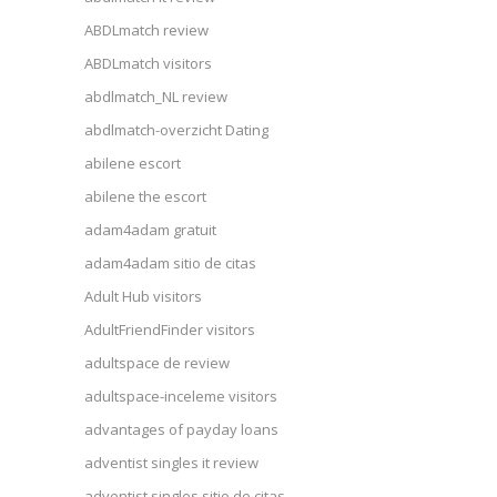
ABDLmatch review
ABDLmatch visitors
abdlmatch_NL review
abdlmatch-overzicht Dating
abilene escort
abilene the escort
adam4adam gratuit
adam4adam sitio de citas
Adult Hub visitors
AdultFriendFinder visitors
adultspace de review
adultspace-inceleme visitors
advantages of payday loans
adventist singles it review
adventist singles sitio de citas