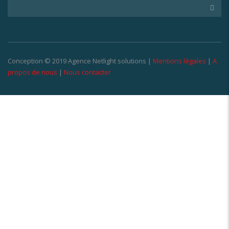
Conception © 2019 Agence Netlight solutions |
Mentions légales
|
A
propos de nous
|
Nous contacter