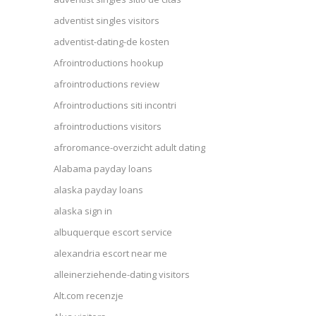
adventist singles visitors
adventist-dating-de kosten
Afrointroductions hookup
afrointroductions review
Afrointroductions siti incontri
afrointroductions visitors
afroromance-overzicht adult dating
Alabama payday loans
alaska payday loans
alaska sign in
albuquerque escort service
alexandria escort near me
alleinerziehende-dating visitors
Alt.com recenzje