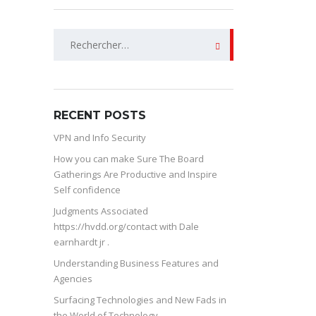
Rechercher :
RECENT POSTS
VPN and Info Security
How you can make Sure The Board
Gatherings Are Productive and Inspire
Self confidence
Judgments Associated
https://hvdd.org/contact with Dale
earnhardt jr .
Understanding Business Features and
Agencies
Surfacing Technologies and New Fads in
the World of Technology