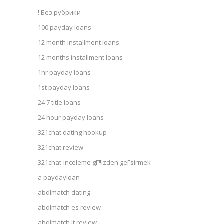
! Без рубрики
100 payday loans
12 month installment loans
12 months installment loans
1hr payday loans
1st payday loans
24 7 title loans
24 hour payday loans
321chat dating hookup
321chat review
321chat-inceleme gГ¶zden geГ§irmek
a paydayloan
abdlmatch dating
abdlmatch es review
abdlmatch it review