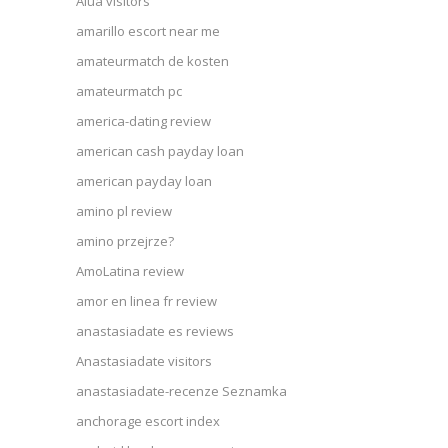
Alua visitors
amarillo escort near me
amateurmatch de kosten
amateurmatch pc
america-dating review
american cash payday loan
american payday loan
amino pl review
amino przejrze?
AmoLatina review
amor en linea fr review
anastasiadate es reviews
Anastasiadate visitors
anastasiadate-recenze Seznamka
anchorage escort index