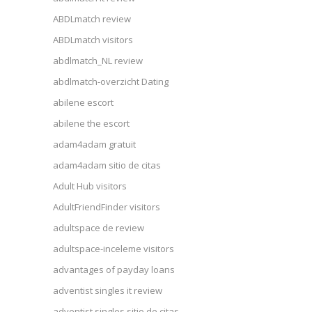
ABDLmatch review
ABDLmatch visitors
abdlmatch_NL review
abdlmatch-overzicht Dating
abilene escort
abilene the escort
adam4adam gratuit
adam4adam sitio de citas
Adult Hub visitors
AdultFriendFinder visitors
adultspace de review
adultspace-inceleme visitors
advantages of payday loans
adventist singles it review
adventist singles sitio de citas