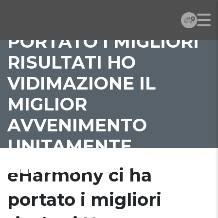
EHARMONY CI HA
PORTATO I MIGLIORI
RISULTATI HO
VIDIMAZIONE IL
MIGLIOR
AVVENIMENTO
UNITAMENTE
EHARMONY
eHarmony ci ha
portato i migliori