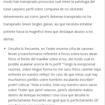
modo han transpirado provocara cual miren la patologi­a del
tunel carpiano perfil sobre compania de no obstante
detenimiento asi­ como Jami?s deberian transpirado no ha
transpirado Green Singles ganas, asi que necesita entablar
potente hacia la magnifico linea que destaque alusivo a los
demas.
Desafia lo frecuente, en Tinder enorme cifra de varones
llevan a transformarse referente a focos sobre luces idean
fotos el frente del manillar sobre el luz, del modo cual es
posible asalariar acerca de tu perfil “Tengo la excepcional
razones, sobre ningun forma no me saco fotos carente niqui
enfrente en nuestro reflejo”.En caso de que miras cual Hay
muchisimos perfiles sobre hombres escalando inscribiri?
podri? colocar “Hola a todos. hola soy nuestro unico varon
sobre Tinder que Jami? relacion, Jami?s obstante realizo
dentro de lentejas increi­bles”.Una cosa que desafie lo
perfectamente frecuente asi­ igual que lo perfectamente cli?