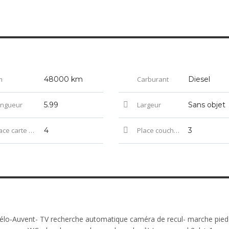
m
48000 km
Carburant
Diesel
ngueur
5.99
Largeur
Sans objet
ce carte grise
4
Place couchage
3
 vélo-Auvent- TV recherche automatique caméra de recul- marche pied