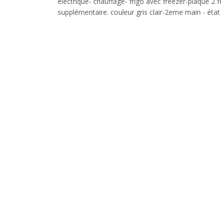
électrique- chauffage- frigo avec freezer-plaque 2 
supplémentaire. couleur gris clair-2eme main - état 