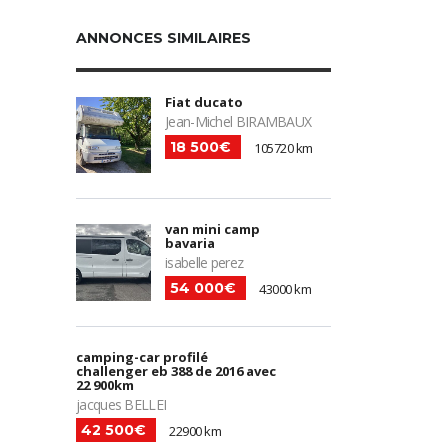
ANNONCES SIMILAIRES
Fiat ducato
Jean-Michel BIRAMBAUX
18 500€
105720 km
van mini camp
bavaria
isabelle perez
54 000€
43000 km
camping-car profilé
challenger eb 388 de 2016 avec
22 900km
jacques BELLEI
42 500€
22900 km