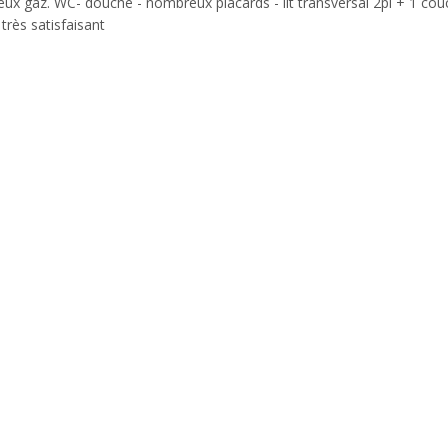
feux gaz. WC- douche - nombreux placards - lit transversal 2pl + 1 co
très satisfaisant