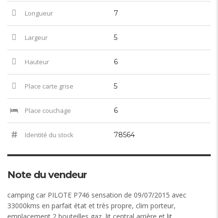
Longueur
7
Largeur
5
Hauteur
6
Place carte grise
5
Place couchage
6
Identité du stock
78564
Note du vendeur
camping car PILOTE P746 sensation de 09/07/2015 avec
33000kms en parfait état et très propre, clim porteur,
emplacement 2 bouteilles gaz, lit central arrière et lit