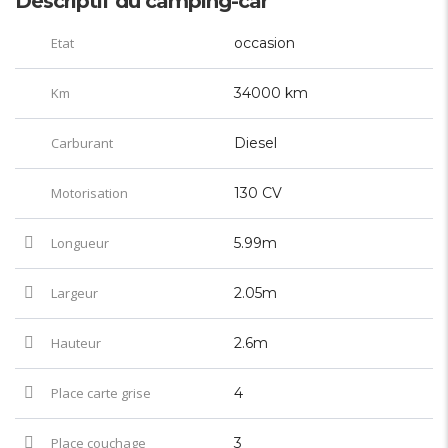
Descriptif du camping-car
Etat
occasion
Km
34000 km
Carburant
Diesel
Motorisation
130 CV
Longueur
5.99m
Largeur
2.05m
Hauteur
2.6m
Place carte grise
4
Place couchage
3