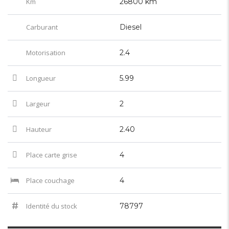
Km
26800 km
Carburant
Diesel
Motorisation
2.4
Longueur
5.99
Largeur
2
Hauteur
2.40
Place carte grise
4
Place couchage
4
Identité du stock
78797