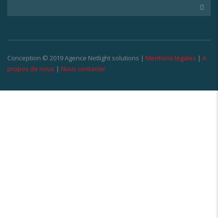
Conception © 2019 Agence Netlight solutions |
Mentions légales
|
A
propos de nous
|
Nous contacter